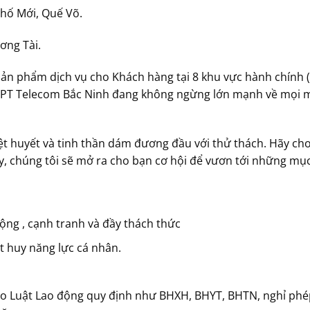
Phố Mới, Quế Võ.
ơng Tài.
sản phẩm dịch vụ cho Khách hàng tại 8 khu vực hành chính (
FPT Telecom Bắc Ninh đang không ngừng lớn mạnh về mọi mặt
iệt huyết và tinh thần dám đương đầu với thử thách. Hãy ch
, chúng tôi sẽ mở ra cho bạn cơ hội để vươn tới những mục 
ng , cạnh tranh và đầy thách thức
 huy năng lực cá nhân.
eo Luật Lao động quy định như BHXH, BHYT, BHTN, nghỉ phé