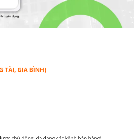
TÀI, GIA BÌNH)
 được chủ động, đa dạng các kênh bán hàng)