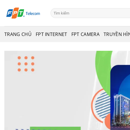
Bỏ
qua
Search
for:
nội
dung
TRANG CHỦ
FPT INTERNET
FPT CAMERA
TRUYỀN HÌ