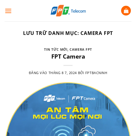
Bỏ
qua
nội
dung
LƯU TRỮ DANH MỤC:
CAMERA FPT
TIN TỨC MỚI
,
CAMERA FPT
FPT Camera
ĐĂNG VÀO
THÁNG 8 7, 2024
BỞI
FPTBACNINH