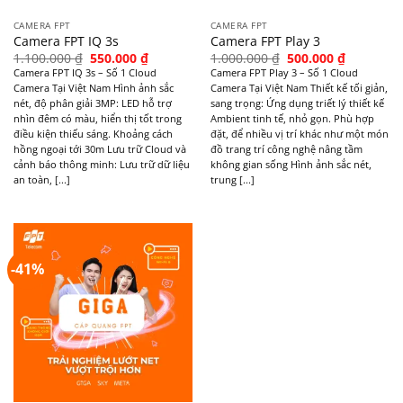
CAMERA FPT
CAMERA FPT
Camera FPT IQ 3s
Camera FPT Play 3
Original
Current
Original
Current
1.100.000
₫
550.000
₫
1.000.000
₫
500.000
₫
price
price
price
price
Camera FPT IQ 3s – Số 1 Cloud
Camera FPT Play 3 – Số 1 Cloud
was:
is:
was:
is:
Camera Tại Việt Nam Hình ảnh sắc
Camera Tại Việt Nam Thiết kế tối giản,
1.100.000 ₫.
550.000 ₫.
1.000.000 ₫.
500.000 ₫
nét, độ phân giải 3MP: LED hỗ trợ
sang trọng: Ứng dụng triết lý thiết kế
nhìn đêm có màu, hiển thị tốt trong
Ambient tinh tế, nhỏ gọn. Phù hợp
điều kiện thiếu sáng. Khoảng cách
đặt, để nhiều vị trí khác như một món
hồng ngoại tới 30m Lưu trữ Cloud và
đồ trang trí công nghệ nâng tầm
cảnh báo thông minh: Lưu trữ dữ liệu
không gian sống Hình ảnh sắc nét,
an toàn, [...]
trung [...]
-41%