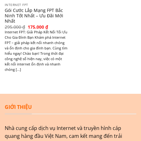
INTERNET FPT
Gói Cước Lắp Mạng FPT Bắc
Ninh Tốt Nhất – Ưu Đãi Mới
Nhất
Original
Current
295.000
₫
175.000
₫
price
price
Internet FPT: Giải Pháp Kết Nối Tối Ưu
was:
is:
Cho Gia Đình Bạn Khám phá Internet
295.000 ₫.
175.000 ₫.
FPT – giải pháp kết nối nhanh chóng
và ổn định cho gia đình bạn. Cùng tìm
hiểu ngay! Chào bạn! Trong thời đại
công nghệ số hiện nay, việc có một
kết nối internet ổn định và nhanh
chóng [...]
GIỚI THIỆU
Nhà cung cấp dịch vụ Internet và truyền hình cáp
quang hàng đầu Việt Nam, cam kết mang đến trải